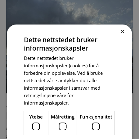
×
Dette nettstedet bruker
informasjonskapsler
Dette nettstedet bruker
informasjonskapsler (cookies) for å
forbedre din opplevelse. Ved å bruke
nettstedet vårt samtykker du i alle
informasjonskapsler i samsvar med
retningslinjene våre for
Aldersgrense for kommersielt
informasjonskapsler.
pilotsertifikat
Ytelse
Målretting
Funksjonalitet
Mange lurer på om det finnes en øvre
aldersgrense for å få CPL. Svaret er enkelt: