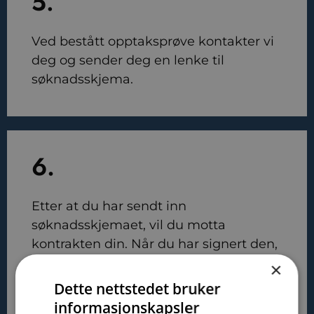
5.
Ved bestått opptaksprøve kontakter vi
deg og sender deg en lenke til
søknadsskjema.
6.
Etter at du har sendt inn
søknadsskjemaet, vil du motta
kontrakten din. Når du har signert den,
vil informasjon om
×
registreringsavgiften bli sendt til deg i
Dette nettstedet bruker
en egen e-post.
informasjonskapsler