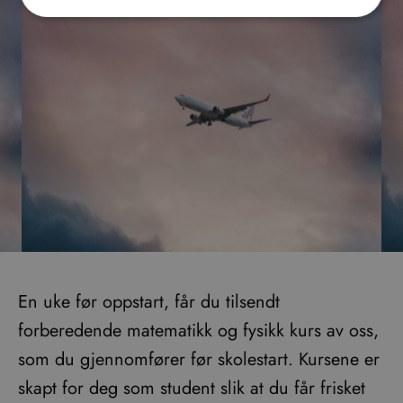
En uke før oppstart, får du tilsendt
forberedende matematikk og fysikk kurs av oss,
som du gjennomfører før skolestart. Kursene er
skapt for deg som student slik at du får frisket