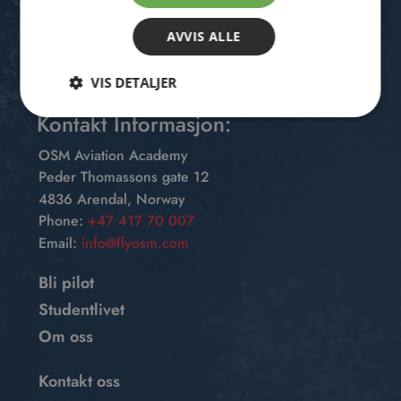
AVVIS ALLE
VIS DETALJER
Kontakt Informasjon:
OSM Aviation Academy
Peder Thomassons gate 12
4836 Arendal, Norway
Phone:
+47 417 70 007
Email:
info@flyosm.com
Bli pilot
Studentlivet
Om oss
Kontakt oss