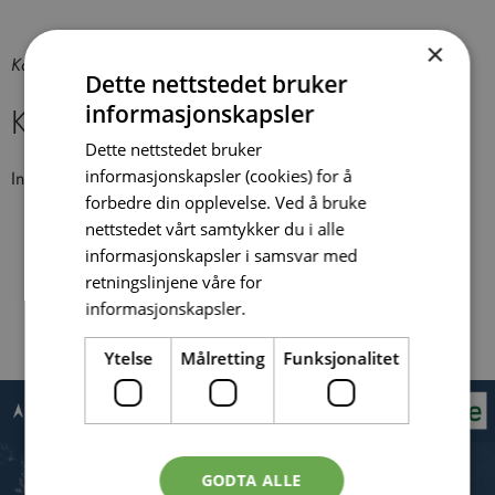
×
Kart utilgjengelig
Dette nettstedet bruker
informasjonskapsler
Kommende arrangementer
Dette nettstedet bruker
informasjonskapsler (cookies) for å
Ingen arrangementer på dette stedet
forbedre din opplevelse. Ved å bruke
nettstedet vårt samtykker du i alle
informasjonskapsler i samsvar med
retningslinjene våre for
informasjonskapsler.
Tilbake
Ytelse
Målretting
Funksjonalitet
GODTA ALLE